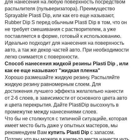
для нанесения на любую поверхность посредством
распылителя (пульверизатора). Преимущество
Sprayable Plasti Dip, или как его еще называют,
Rubber Dip S перед обычным Plasti Dip в том, что он
не требует смешивания с растворителем, а уже
поставляется в форме, готовый к использованию.
Идеально подходит для нанесения на поверхность
авто, а так же декор частей авто. При необходимости
легко снимается с поверхности.
Способ нанесения жидкой резины Plasti Dip , или
как ее еще называют "жидкая пленка"
Хорошо размешайте жидкую резину. Распыляйте
жидкую резину равномерным слоем. Для
достижения лучшего эффекта желательно нанести
от 2-6 слоев, в зависимости от основного цвета авто
и цвета перекрытия. Дайте PlastiDip высохнуть в
промежутке между нанесениями слоев.
Что бы не столкнутся с типичной ситуацийе, которая
имеет место быть даже у опытных мастеров, мы
рекомендуем Вам
купить Plasti Dip
с запасом.
Потому, что вы можете в каком-то месте нанести чуть