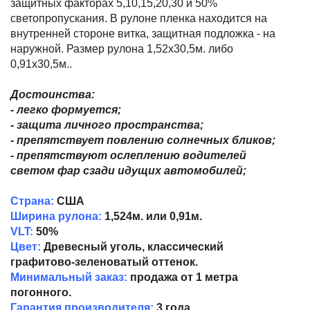
защитных факторах 5,10,15,20,30 и 50%
светопропускания. В рулоне пленка находится на
внутренней стороне витка, защитная подложка - на
наружной. Размер рулона 1,52x30,5м. либо
0,91x30,5м..
Достоинства:
- легко формуется;
- защита личного пространства;
- препятствует повлению солнечных бликов;
- препятствуют ослеплению водителей
светом фар сзади идущих автомобилей;
Страна:
США
Ширина рулона:
1,524м. или 0,91м.
VLT:
50%
Цвет:
Древесный уголь, классический
графитово-зеленоватый оттенок.
Минимальный заказ:
продажа от 1 метра
погонного.
Гарантия производителя:
3 года.