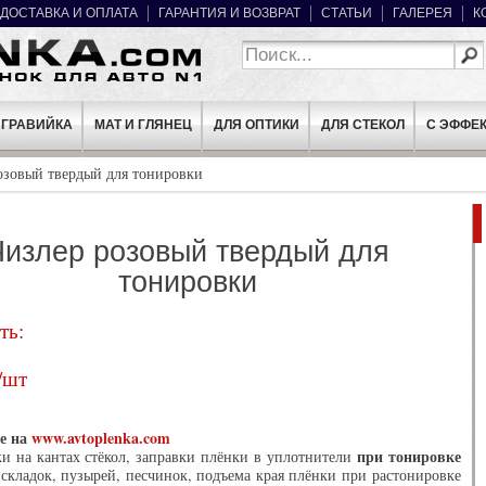
ДОСТАВКА И ОПЛАТА
ГАРАНТИЯ И ВОЗВРАТ
СТАТЬИ
ГАЛЕРЕЯ
К
ГРАВИЙКА
МАТ И ГЛЯНЕЦ
ДЛЯ ОПТИКИ
ДЛЯ СТЕКОЛ
C ЭФФЕ
озовый твердый для тонировки
Чизлер розовый твердый для
тонировки
ть:
/шт
е на
www.avtoplenka.com
при тонировке
и на кантах стёкол, заправки плёнки в уплотнители
 складок, пузырей, песчинок, подъема края плёнки при растонировке