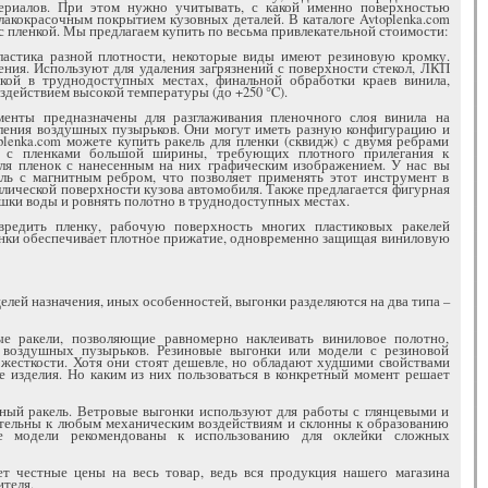
ериалов. При этом нужно учитывать, с какой именно поверхностью
лакокрасочным покрытием кузовных деталей. В каталоге Avtoplenka.com
с пленкой. Мы предлагаем купить по весьма привлекательной стоимости:
пластика разной плотности, некоторые виды имеют резиновую кромку.
ния. Используют для удаления загрязнений с поверхности стекол, ЛКП
нкой в труднодоступных местах, финальной обработки краев винила,
действием высокой температуры (до +250 °C).
менты предназначены для разглаживания пленочного слоя винила на
аления воздушных пузырьков. Они могут иметь разную конфигурацию и
lenka.com можете купить ракель для пленки (сквидж) с двумя ребрами
ы с пленками большой ширины, требующих плотного прилегания к
для пленок с нанесенным на них графическим изображением. У нас вы
ль с магнитным ребром, что позволяет применять этот инструмент в
ллической поверхности кузова автомобиля. Также предлагается фигурная
ишки воды и ровнять полотно в труднодоступных местах.
редить пленку, рабочую поверхность многих пластиковых ракелей
нки обеспечивает плотное прижатие, одновременно защищая виниловую
целей назначения, иных особенностей, выгонки разделяются на два типа –
ые ракели, позволяющие равномерно наклеивать виниловое полотно,
я воздушных пузырьков. Резиновые выгонки или модели с резиновой
 жесткости. Хотя они стоят дешевле, но обладают худшими свойствами
е изделия. Но каким из них пользоваться в конкретный момент решает
ный ракель. Ветровые выгонки используют для работы с глянцевыми и
ительны к любым механическим воздействиям и склонны к образованию
е модели рекомендованы к использованию для оклейки сложных
ает честные цены на весь товар, ведь вся продукция нашего магазина
теля.