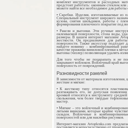
комплект инструментов и расходных мат
предстоит работать: оконным стеклом или 
можете найти все необходимое для работы 
• Скребки. Изделия, изготавливаемые из 
Специальный инструмент широкого назначе
кузова, снятия шильдиков, работы с пле
формирования пленочного покрытие под воз
• Ракели и выгонки. Эти ручные инстру
оклеиваемой поверхности, сгона воды, уд
размеры. В нашем интернет магазине Avtop
жесткости. Он предназначен для работ
поверхности. Также аксессуар подходит 
найдете новинку – комбинированный раке
качестве прижима виниловой пленки к мета
выгонка (чизлер) позволяющая удалять изл
Для того чтобы не поцарапать и не пов
закрывают войлоком. Войлочный край выго
поверхность от повреждений.
Разновидности ракелей
В зависимости от материала изготовления, 
жесткие и мягкие:
• К жесткому типу относятся пластиков
разглаживать его, не допуская появлени
кромкой относятся к инструменту средней
скольжения, чем более твердые тефлоновы
мастер.
• Мягкие – это войлочный и комбинирован
литыми винилами, которые крайне чувств
складок. Войлочные и комбинированны
поверхностей или для наклейки рисунков.
Интернет-магазин Avtoplenka.com предлаг
поставляется непосредственно от производи