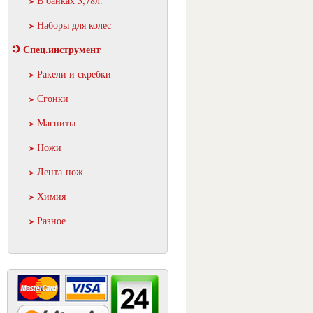
В банках 3,78л.
Наборы для колес
Спец.инструмент
Ракели и скребки
Сгонки
Магниты
Ножи
Лента-нож
Химия
Разное