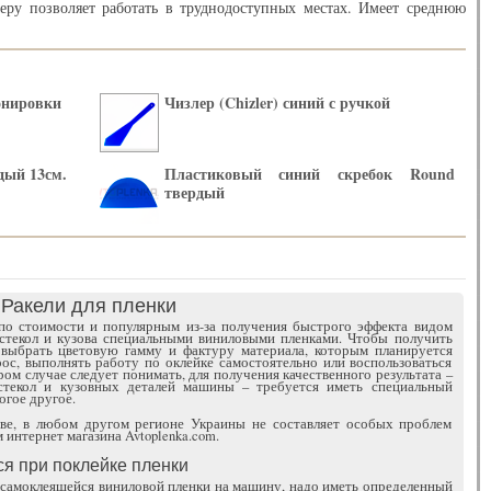
еру позволяет работать в труднодоступных местах. Имеет среднюю
онировки
Чизлер (Chizler) синий с ручкой
дый 13см.
Пластиковый синий скребок Round
твердый
К
Ракели для пленки
о стоимости и популярным из-за получения быстрого эффекта видом
 стекол и кузова специальными виниловыми пленками. Чтобы получить
 выбрать цветовую гамму и фактуру материала, которым планируется
ос, выполнять работу по оклейке самостоятельно или воспользоваться
ором случае следует понимать, для получения качественного результата –
стекол и кузовных деталей машины – требуется иметь специальный
огое другое.
еве, в любом другом регионе Украины не составляет особых проблем
интернет магазина Avtoplenka.com.
ся при поклейке пленки
 самоклеящейся виниловой пленки на машину, надо иметь определенный