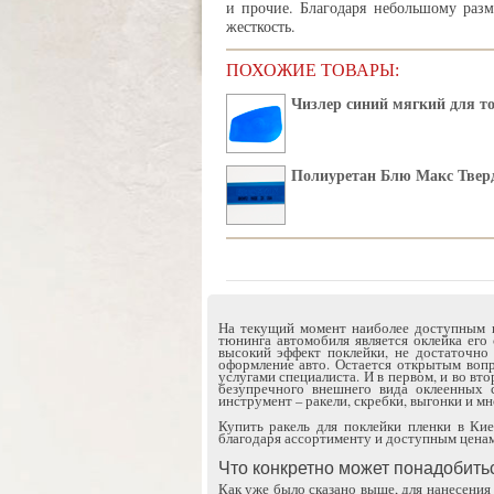
и прочие. Благодаря небольшому разм
жесткость.
ПОХОЖИЕ ТОВАРЫ:
Чизлер синий мягкий для т
Полиуретан Блю Макс Твер
На текущий момент наиболее доступным п
тюнинга автомобиля является оклейка его
высокий эффект поклейки, не достаточно
оформление авто. Остается открытым вопр
услугами специалиста. И в первом, и во вт
безупречного внешнего вида оклеенных 
инструмент – ракели, скребки, выгонки и мн
Купить ракель для поклейки пленки в Ки
благодаря ассортименту и доступным ценам 
Что конкретно может понадобить
Как уже было сказано выше, для нанесения