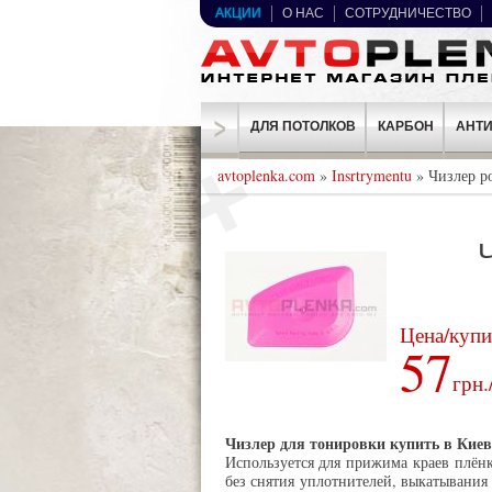
АКЦИИ
О НАС
СОТРУДНИЧЕСТВО
ДЛЯ ПОТОЛКОВ
КАРБОН
АНТИ
avtoplenka.com
»
Insrtrymentu
» Чизлер р
Цена/купи
57
грн.
Чизлер для тонировки купить в Киев
Используется для прижима краев плёнк
без снятия уплотнителей, выкатывания