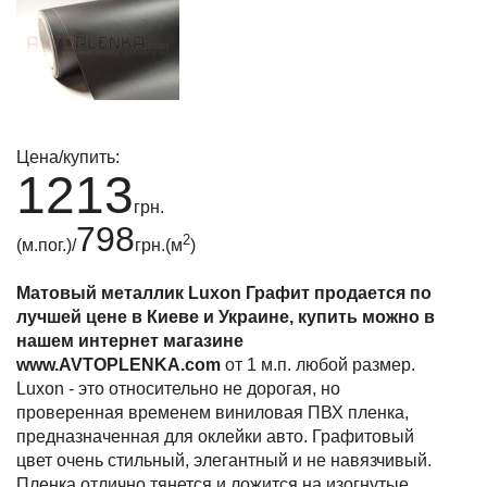
Цена/купить:
1213
грн.
798
2
(м.пог.)/
грн.(м
)
Матовый металлик Luxon Графит продается по
лучшей цене в Киеве и Украине, купить можно в
нашем интернет магазине
www.AVTOPLENKA.com
от 1 м.п. любой размер.
Luxon - это относительно не дорогая, но
проверенная временем виниловая ПВХ пленка,
предназначенная для оклейки авто. Графитовый
цвет очень стильный, элегантный и не навязчивый.
Пленка отлично тянется и ложится на изогнутые