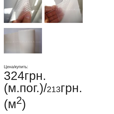
Цена/купить:
324
грн.
(м.пог.)/
грн.
213
2
(м
)