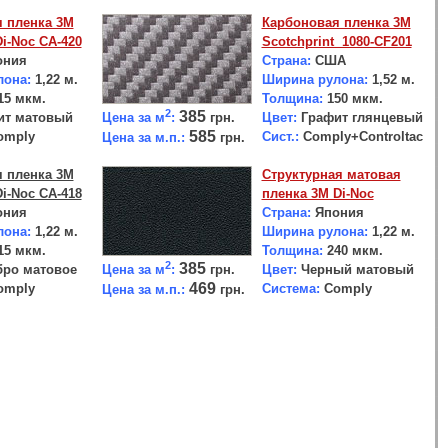
 пленка 3М
Карбоновая пленка 3М
i-Noc CA-420
Scotchprint 1080-CF201
ния
Страна:
США
лона:
1,22 м.
Ширина рулона:
1,52 м.
15 мкм.
Толщина:
150 мкм.
2
385
Цена за м
:
грн.
т матовый
Цвет:
Графит глянцевый
585
mply
Сист.:
Comply+Controltac
Цена за м.п.:
грн.
 пленка 3М
Структурная матовая
i-Noc CA-418
пленка 3М Di-Noc
ния
Страна:
Япония
лона:
1,22 м.
Ширина рулона:
1,22 м.
15 мкм.
Толщина:
240 мкм.
2
385
Цена за м
:
грн.
ро матовое
Цвет:
Черный матовый
469
mply
Система:
Comply
Цена за м.п.:
грн.