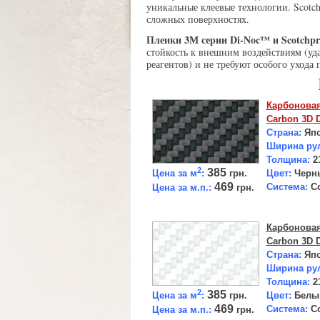
уникальные клеевые технологии. Scotc
сложных поверхностях.
Пленки 3М серии Di-Noc™ и Scotchp
стойкость к внешним воздействиям (уд
реагентов) и не требуют особого ухода
Карбоновая
Carbon 3D D
Страна:
Яп
Ширина ру
Толщина:
2
2
385
Цена за м
:
грн.
Цвет:
Черн
469
Система:
C
Цена за м.п.:
грн.
Карбоновая
Carbon 3D D
Страна:
Япо
Ширина ру
Толщина:
2
2
385
Цена за м
:
грн.
Цвет:
Белы
469
Система:
Co
Цена за м.п.:
грн.