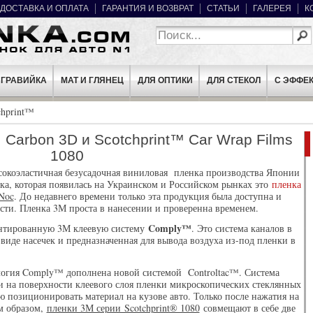
ДОСТАВКА И ОПЛАТА
ГАРАНТИЯ И ВОЗВРАТ
СТАТЬИ
ГАЛЕРЕЯ
К
ГРАВИЙКА
МАТ И ГЛЯНЕЦ
ДЛЯ ОПТИКИ
ДЛЯ СТЕКОЛ
C ЭФФЕ
hprint™
arbon 3D и Scotchprint™ Car Wrap Films
1080
ысокоэластичная безусадочная виниловая пленка производства Японии
а, которая появилась на Украинском и Российском рынках это
пленка
Noc
. До недавнего времени только эта продукция была доступна и
сти. Пленка 3М проста в нанесении и проверенна временем.
Comply™
ентированную 3М клеевую систему
. Это система каналов в
 виде насечек и предназначенная для вывода воздуха из-под пленки в
логия Comply™ дополнена новой системой Controltac™. Система
и на поверхности клеевого слоя пленки микроскопических стеклянных
ю позиционировать материал на кузове авто. Только после нажатия на
м образом,
пленки 3М серии Scotchprint® 1080
совмещают в себе две