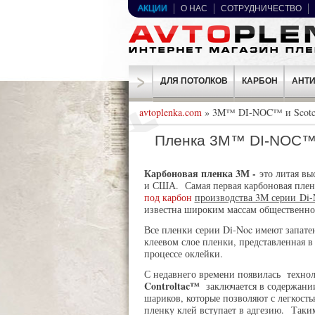
АКЦИИ
О НАС
СОТРУДНИЧЕСТВО
ДЛЯ ПОТОЛКОВ
КАРБОН
АНТИ
avtoplenka.com
» 3M™ DI-NOC™ и Scotc
Пленка 3M™ DI-NOC™ C
Карбоновая пленка
3М -
это литая в
и США. Самая первая карбоновая пленк
под карбон
производства 3М серии Di-
известна широким массам общественно
Все пленки серии Di-Noc имеют запат
клеевом слое пленки, представленная в
процессе оклейки.
С недавнего времени появилась техно
Controltac™
заключается в содержани
шариков, которые позволяют с легкость
пленку клей вступает в адгезию. Таки