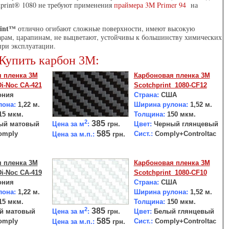
hprint® 1080 не требуют применения
праймера 3M Primer 94
на
rint™
отлично огибают сложные поверхности, имеют высокую
арам, царапинам, не выцветают, устойчивы к большинству химических
 при эксплуатации.
Купить карбон 3М:
 пленка 3М
Карбоновая пленка 3М
i-Noc CA-421
Scotchprint 1080-CF12
ония
Страна:
США
лона:
1,22 м.
Ширина рулона:
1,52 м.
15 мкм.
Толщина:
150 мкм.
С
2
385
Цена за м
:
грн.
ый матовый
Цвет:
Черный
глянцевый
585
omply
Сист.:
Comply
+Controltac
Цена за м.п.:
грн.
 пленка 3М
Карбоновая пленка 3М
i-Noc CA-419
Scotchprint 1080-CF10
ния
Страна:
США
лона:
1,22 м.
Ширина рулона:
1,52 м.
15 мкм.
Толщина:
150 мкм.
2
385
Цена за м
:
грн.
й матовый
Цвет:
Белый глянцевый
585
mply
Сист.:
Comply
+Controltac
Цена за м.п.:
грн.