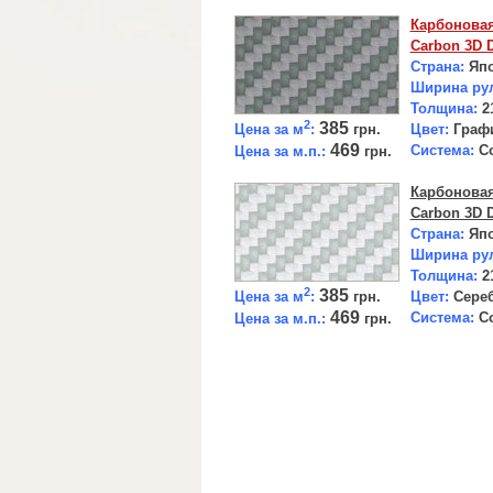
Карбоновая
Carbon 3D D
Страна:
Япо
Ширина ру
Толщина:
2
2
385
Цена за м
:
грн.
Цвет:
Графи
469
Система:
Co
Цена за м.п.:
грн.
Карбоновая
Carbon 3D D
Страна:
Япо
Ширина ру
Толщина:
2
2
385
Цена за м
:
грн.
Цвет:
Сереб
469
Система:
Co
Цена за м.п.:
грн.