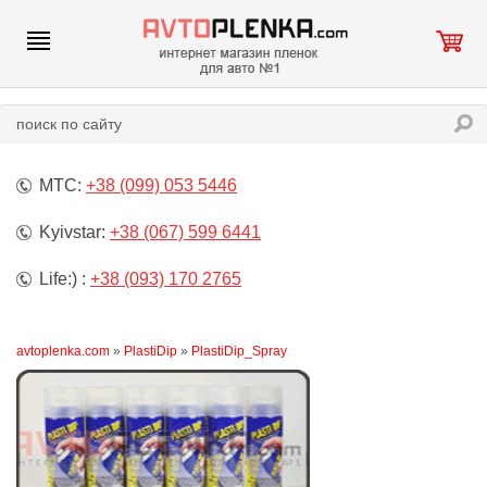
МТС:
+38 (099) 053 5446
Kyivstar:
+38 (067) 599 6441
Life:) :
+38 (093) 170 2765
avtoplenka.com
»
PlastiDip
»
PlastiDip_Spray