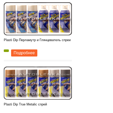
Plasti Dip Перламутр и Глянцеватель спреи
1003
грн
Производитель:
Performix (США)
Подробнее
Цвет:
Прозрачные Перламутр и
Глянец
Объем баллончика:
311ml
Plasti Dip True Metalic спрей
408
грн