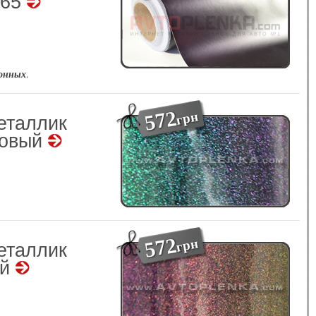
565
гонных
.
572
грн
еталлик
товый
К
572
грн
еталлик
ый