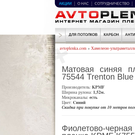
АКЦИИ
О НАС
СОТРУДНИЧЕСТВО
ДЛЯ ПОТОЛКОВ
КАРБОН
АНТИ
avtoplenka.com
»
Хамелеон-ультраметалл
Матовая синяя п
75544 Trenton Blu
KPMF
Производитель:
1,52м.
Ширина рулона:
есть
Микроканалы:
Cиний
Цвет:
Скидка при покупке от 10 метров пог
Фиолетово-черн