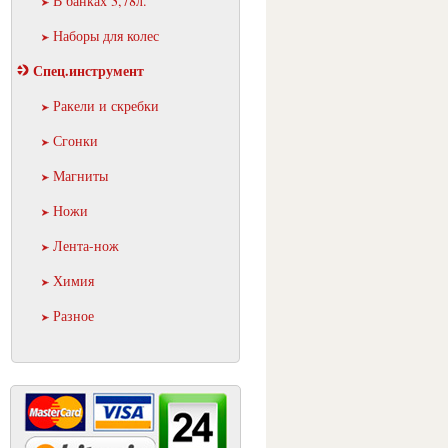
В банках 3,78л.
Наборы для колес
Спец.инструмент
Ракели и скребки
Сгонки
Магниты
Ножи
Лента-нож
Химия
Разное