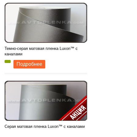
Темно-серая матовая пленка Luxon™ с
479
грн
каналами
Производитель:
Luxon
Подробнее
Ширина рулона:
1,52м.
Микроканалы:
есть
Цвет:
Графитовый (Мокрый асфальт)
Серая матовая пленка Luxon™ с каналами
479
грн